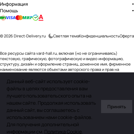
Информация
Помощь
© 2026 Direct-Delivery.ru
Светлая тема
Конфиденциальность
Оферта
Все ресурсы сайта vard-hall.ru, включая (но не ограничиваясь)
текстовую, графическую, фотографическую и видео информацию,
структуру, дизайн и оформление страниц, доменное имя, фирменное
наименование являются объектами авторского права и прав на
интеллектуальную собственность, защищены российским
законодательством и международными соглашениями об охране
Данный веб-сайт использует cookie-
авторских прав.
Читать далее
файлы в целях предоставления вам
лучшего пользовательского опыта на
нашем сайте. Продолжая использовать
Главная
Каталог
Корзина
Избранные
Сравнение
Акции
Принять
данный сайт, вы соглашаетесь с
использованием нами cookie-файлов.
Для получения дополнительной
информации см.
Политика Cookie
.